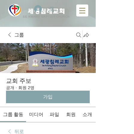
로그인
​
세광침례교회
SE KWANG BAPTIST CHURCH
그룹
교회 주보
공개
·
회원 2명
가입
그룹 활동
미디어
파일
회원
소개
뒤로