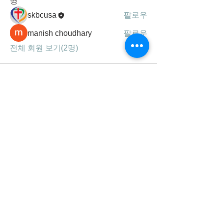
명
skbcusa
팔로우
manish choudhary
팔로우
전체 회원 보기(2명)
세광공동체는
하나님의 말씀, 기도, 찬양을 통해
성령 충만하여 영혼을 구원하고,
제자를 삼아 주의 사랑을 실천하는
선교 지향적 공동체 입니다.
연락처/주소
678-707-0777