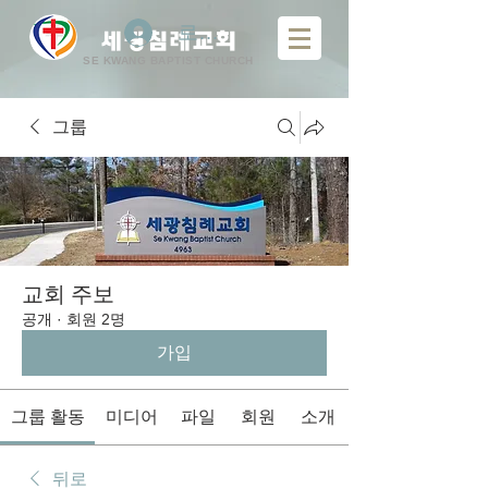
로그인
​
세광침례교회
SE KWANG BAPTIST CHURCH
그룹
교회 주보
공개
·
회원 2명
가입
그룹 활동
미디어
파일
회원
소개
뒤로