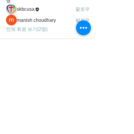
명
skbcusa
팔로우
manish choudhary
팔로우
전체 회원 보기(2명)
세광공동체는
하나님의 말씀, 기도, 찬양을 통해
성령 충만하여 영혼을 구원하고,
제자를 삼아 주의 사랑을 실천하는
선교 지향적 공동체 입니다.
연락처/주소
678-707-0777