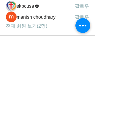
skbcusa
팔로우
manish choudhary
팔로우
전체 회원 보기(2명)
세광공동체는
하나님의 말씀, 기도, 찬양을 통해
성령 충만하여 영혼을 구원하고,
제자를 삼아 주의 사랑을 실천하는
선교 지향적 공동체 입니다.
연락처/주소
678-707-0777
4963 West Price Rd.