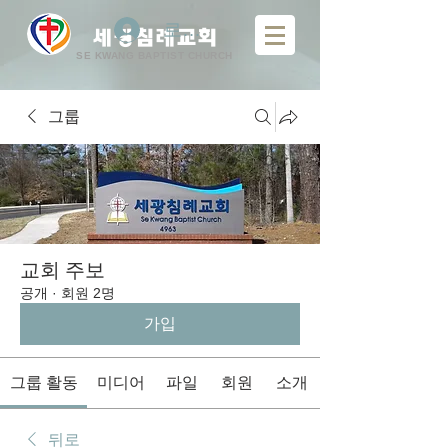
로그인
​
세광침례교회
SE KWANG BAPTIST CHURCH
그룹
교회 주보
공개
·
회원 2명
가입
그룹 활동
미디어
파일
회원
소개
뒤로