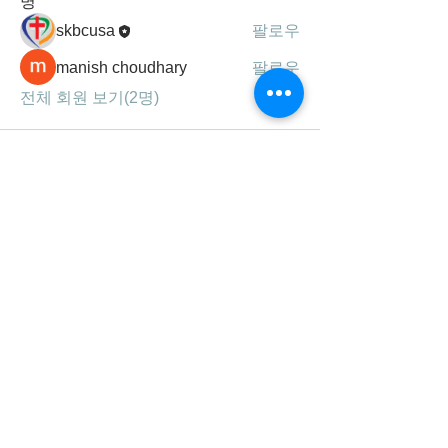
명
skbcusa
팔로우
manish choudhary
팔로우
전체 회원 보기(2명)
세광공동체는
하나님의 말씀, 기도, 찬양을 통해
성령 충만하여 영혼을 구원하고,
제자를 삼아 주의 사랑을 실천하는
선교 지향적 공동체 입니다.
연락처/주소
678-707-0777