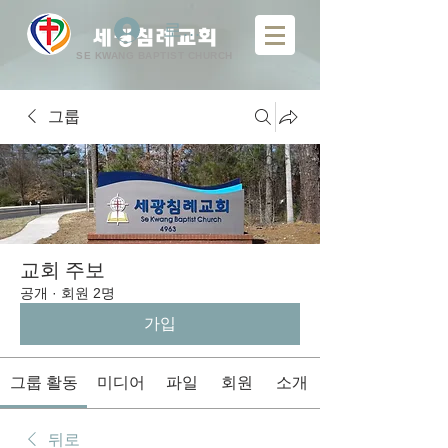
로그인
​
세광침례교회
SE KWANG BAPTIST CHURCH
그룹
교회 주보
공개
·
회원 2명
가입
그룹 활동
미디어
파일
회원
소개
뒤로