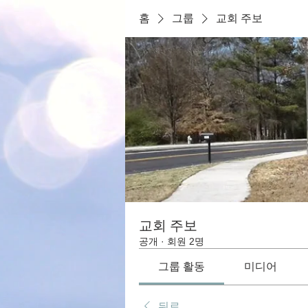
홈
그룹
교회 주보
교회 주보
공개
·
회원 2명
그룹 활동
미디어
뒤로