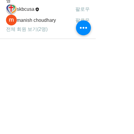
명
skbcusa
팔로우
manish choudhary
팔로우
전체 회원 보기(2명)
세광공동체는
하나님의 말씀, 기도, 찬양을 통해
성령 충만하여 영혼을 구원하고,
제자를 삼아 주의 사랑을 실천하는
선교 지향적 공동체 입니다.
연락처/주소
678-707-0777