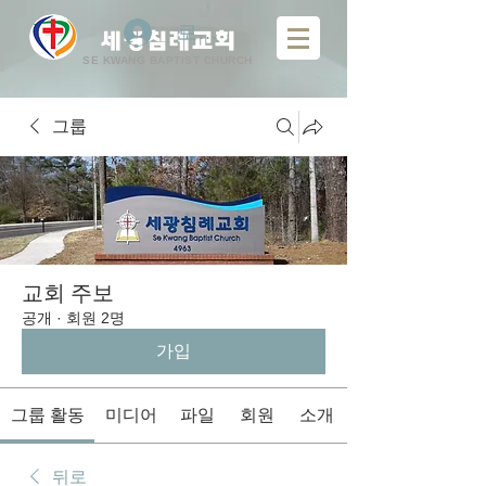
로그인
​
세광침례교회
SE KWANG BAPTIST CHURCH
그룹
교회 주보
공개
·
회원 2명
가입
그룹 활동
미디어
파일
회원
소개
뒤로