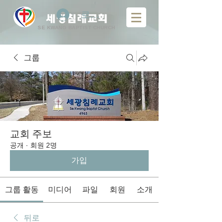
로그인
​
세광침례교회
SE KWANG BAPTIST CHURCH
그룹
교회 주보
공개
·
회원 2명
가입
그룹 활동
미디어
파일
회원
소개
뒤로