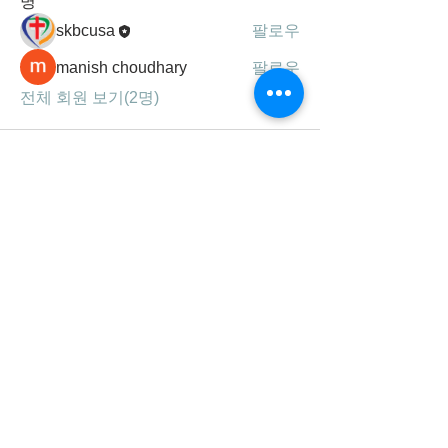
명
skbcusa
팔로우
manish choudhary
팔로우
전체 회원 보기(2명)
세광공동체는
하나님의 말씀, 기도, 찬양을 통해
성령 충만하여 영혼을 구원하고,
제자를 삼아 주의 사랑을 실천하는
선교 지향적 공동체 입니다.
연락처/주소
678-707-0777