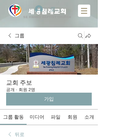
로그인
​
세광침례교회
SE KWANG BAPTIST CHURCH
그룹
교회 주보
공개
·
회원 2명
가입
그룹 활동
미디어
파일
회원
소개
뒤로