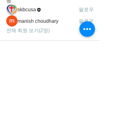
명
skbcusa
팔로우
manish choudhary
팔로우
전체 회원 보기(2명)
세광공동체는
하나님의 말씀, 기도, 찬양을 통해
성령 충만하여 영혼을 구원하고,
제자를 삼아 주의 사랑을 실천하는
선교 지향적 공동체 입니다.
연락처/주소
678-707-0777