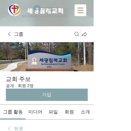
로그인
​
세광침례교회
SE KWANG BAPTIST CHURCH
그룹
교회 주보
공개
·
회원 2명
가입
그룹 활동
미디어
파일
회원
소개
뒤로