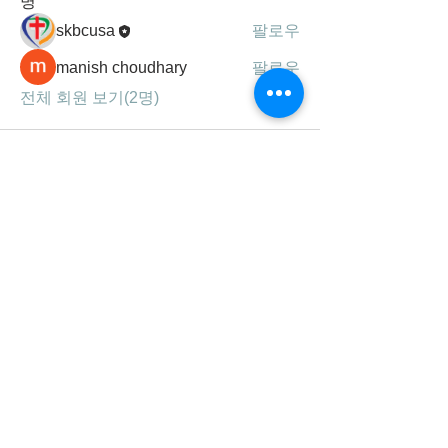
명
skbcusa
팔로우
manish choudhary
팔로우
전체 회원 보기(2명)
세광공동체는
하나님의 말씀, 기도, 찬양을 통해
성령 충만하여 영혼을 구원하고,
제자를 삼아 주의 사랑을 실천하는
선교 지향적 공동체 입니다.
연락처/주소
678-707-0777