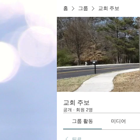
홈
그룹
교회 주보
교회 주보
공개
·
회원 2명
그룹 활동
미디어
뒤로