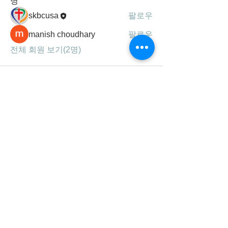
명
skbcusa
팔로우
manish choudhary
팔로우
전체 회원 보기(2명)
세광공동체는
하나님의 말씀, 기도, 찬양을 통해
성령 충만하여 영혼을 구원하고,
제자를 삼아 주의 사랑을 실천하는
선교 지향적 공동체 입니다.
연락처/주소
678-707-0777