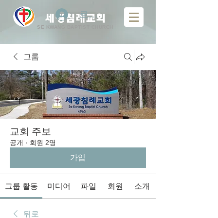
로그인
​
세광침례교회
SE KWANG BAPTIST CHURCH
그룹
교회 주보
공개
·
회원 2명
가입
그룹 활동
미디어
파일
회원
소개
뒤로