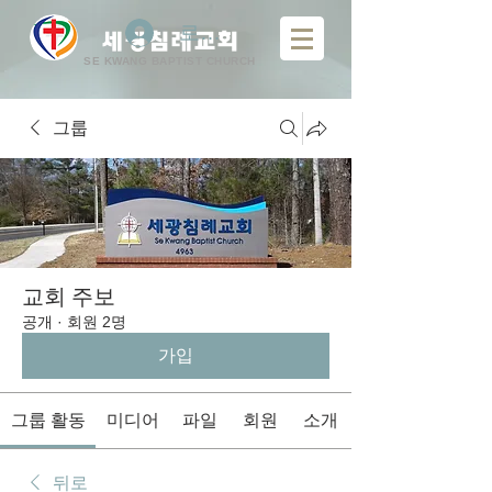
로그인
​
세광침례교회
SE KWANG BAPTIST CHURCH
그룹
교회 주보
공개
·
회원 2명
가입
그룹 활동
미디어
파일
회원
소개
뒤로