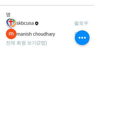
명
skbcusa
팔로우
manish choudhary
팔로우
전체 회원 보기(2명)
세광공동체는
하나님의 말씀, 기도, 찬양을 통해
성령 충만하여 영혼을 구원하고,
제자를 삼아 주의 사랑을 실천하는
선교 지향적 공동체 입니다.