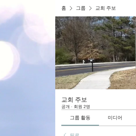
홈
그룹
교회 주보
교회 주보
공개
·
회원 2명
그룹 활동
미디어
뒤로