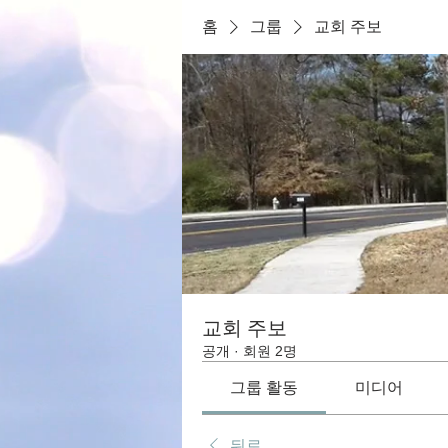
홈
그룹
교회 주보
교회 주보
공개
·
회원 2명
그룹 활동
미디어
뒤로