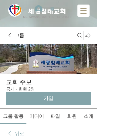
로그인
​
세광침례교회
SE KWANG BAPTIST CHURCH
그룹
교회 주보
공개
·
회원 2명
가입
그룹 활동
미디어
파일
회원
소개
뒤로