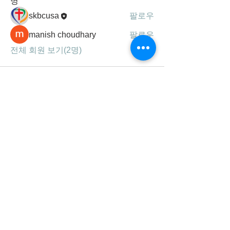
명
skbcusa
팔로우
manish choudhary
팔로우
전체 회원 보기(2명)
세광공동체는
하나님의 말씀, 기도, 찬양을 통해
성령 충만하여 영혼을 구원하고,
제자를 삼아 주의 사랑을 실천하는
선교 지향적 공동체 입니다.
연락처/주소
678-707-0777