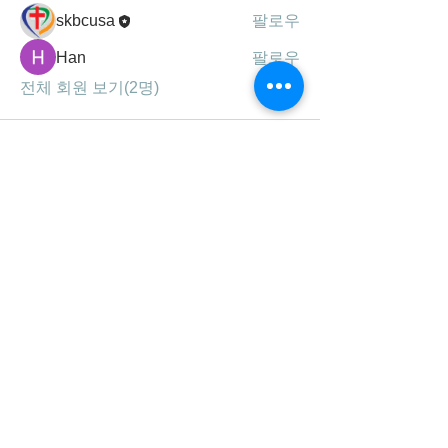
skbcusa
팔로우
Han
팔로우
전체 회원 보기(2명)
세광공동체는
하나님의 말씀, 기도, 찬양을 통해
성령 충만하여 영혼을 구원하고,
제자를 삼아 주의 사랑을 실천하는
선교 지향적 공동체 입니다.
연락처/주소
678-707-0777
4963 West Price Rd.