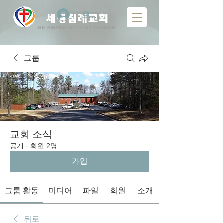
로그인
​
세광침례교회
SE KWANG BAPTIST CHURCH
그룹
교회 소식
공개
·
회원 2명
가입
그룹 활동
미디어
파일
회원
소개
뒤로