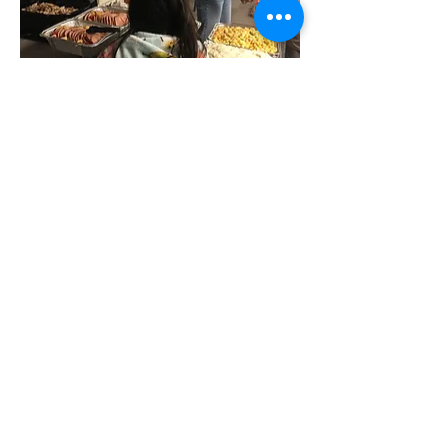
0
0
6
Write a comment...
소개
명