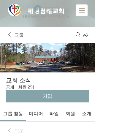
로그인
​
세광침례교회
SE KWANG BAPTIST CHURCH
그룹
교회 소식
공개
·
회원 2명
가입
그룹 활동
미디어
파일
회원
소개
뒤로