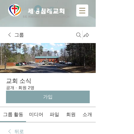
로그인
​
세광침례교회
SE KWANG BAPTIST CHURCH
그룹
교회 소식
공개
·
회원 2명
가입
그룹 활동
미디어
파일
회원
소개
뒤로