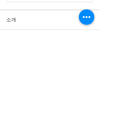
소개
명
skbcusa
팔로우
Han
팔로우
전체 회원 보기(2명)
세광공동체는
하나님의 말씀, 기도, 찬양을 통해
성령 충만하여 영혼을 구원하고,
제자를 삼아 주의 사랑을 실천하는