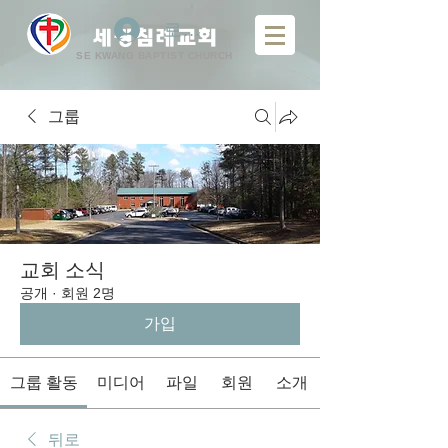
로그인
​
세광침례교회
SE KWANG BAPTIST CHURCH
그룹
교회 소식
공개
·
회원 2명
가입
그룹 활동
미디어
파일
회원
소개
뒤로